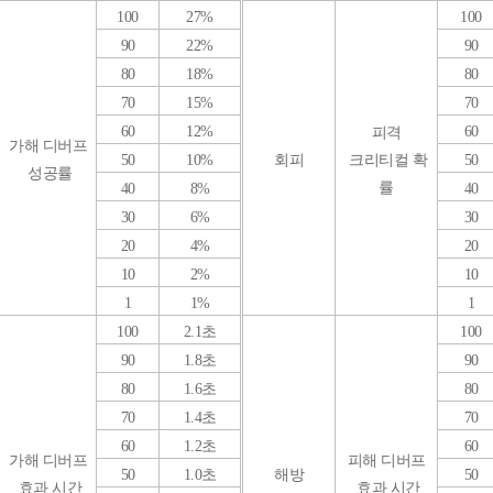
100
27%
100
90
22%
90
80
18%
80
70
15%
70
60
12%
60
피격
가해 디버프
50
10%
회피
크리티컬 확
50
성공률
률
40
8%
40
30
6%
30
20
4%
20
10
2%
10
1
1%
1
100
2.1초
100
90
1.8초
90
80
1.6초
80
70
1.4초
70
60
1.2초
60
가해 디버프
피해 디버프
50
1.0초
해방
50
효과 시간
효과 시간