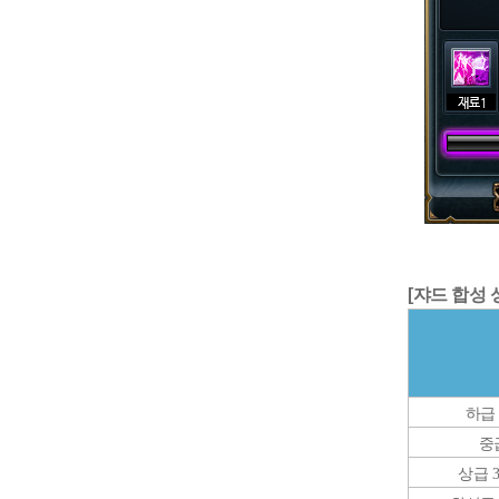
[쟈드 합성 
하급 
중
상급 