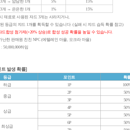
 3개
→
암담한 1개
5%
15%
 3개
→
은은한 1개
1%
15%
 시 재료로 사용된 쟈드 3개는 사라지거나,
 등급의 쟈드 1개를 획득할 수 있습니다. (실패 시 쟈드 습득 확률 참고)
드합성 첨가제(+20% 상승)로 합성 성공 확률을 높일 수 있습니다.
가난한 판매원 친친 NPC (에텔레인 마을, 오크라 마을)
50,000,000하임
트 발생 확률]
등급
포인트
확
하급
1P
100
2P
50
중급
3P
50
4P
50
상급
5P
50
6P
50
최상급