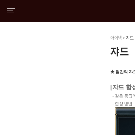
아이템 >
쟈드
쟈드
★ 철갑의 쟈드
[쟈드 합
- 같은 등급의
- 합성 방법 