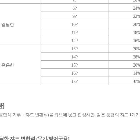
7P
50
8P
24
9P
22
암담한
10P
20
11P
18
12P
16
13P
30
14P
28
은은한
15P
20
16P
14
17P
8%
환]
 + 융합석 가루 + 쟈드 변환석)을 큐브에 넣고 합성하면, 같은 등급의 쟈드 1개
담한 쟈드 변환석 (무기/방어구용)