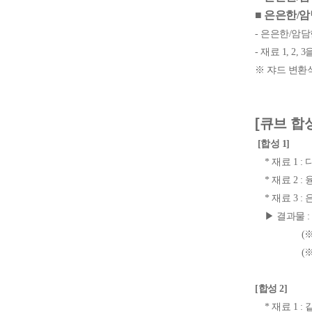
■ 은은한/
- 은은한/암
- 재료 1, 
※ 쟈드 변환
[큐브 합
[합성 1]
* 재료 1 :
* 재료 2 : 
* 재료 3 :
▶ 결과물 :
(※ 생성되
(※ 암담한 
[합성 2]
* 재료 1 :