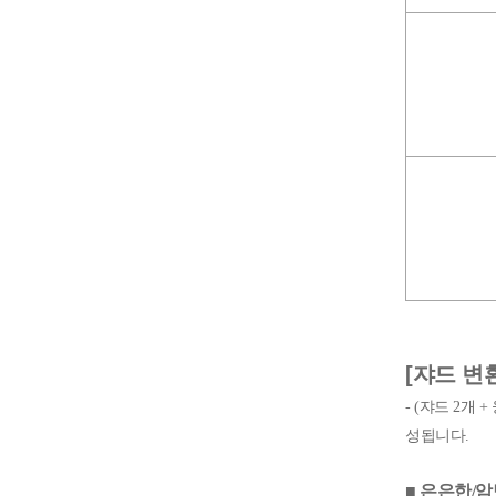
[쟈드 변
- (쟈드 2개
성됩니다.
■ 은은한/암