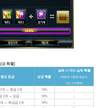
성공 확률]
실패 시 쟈드 습득 확률
합성 등급
성공 확률
(재료로 사용된 등급의
쟈드 1개 획득)
3개 → 중급 1개
50%
-
급 3개
→
상급
30%
-
3개
→
최상급 1개
10%
-