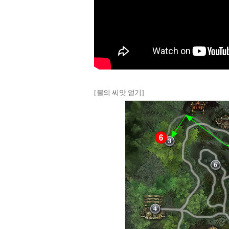
[불의 씨앗 얻기]