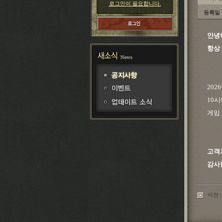
로그인이 필요합니다.
등록일
안녕
항상
202
10
게임
고객
감사
이전