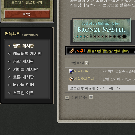
마른평원"에서 몸빵이 안되서 진행은 
로그인이 필요합니다.
리트장비 몇차까지 보상으로 받을수 
몬트샤인 공방전! 업데이트!
코멘트2개
이타1046
7차까지 받을수있습니다 (2
게임황제쭈니
답변 감사해요!!^_^ (202
이전
|
다음