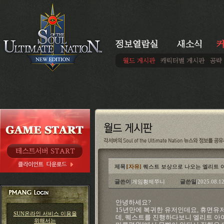
제목
[자유]
퀘스트 보상으로 나오는 엘리트 
글쓴이
게임황제쭈니
글쓴일
2025.08.12
안녕하세요?
15년만에 복귀한 유저인데요, 휴면유
SUN온라인 서비스 이용을
데, 퀘스트를 진행하다보니 엘리트 아이
위해서는